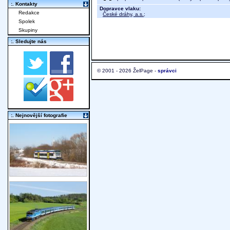
:. Kontakty
Dopravce vlaku:
Redakce
České dráhy, a.s.
;
Spolek
Skupiny
:. Sledujte nás
© 2001 - 2026 ŽelPage -
správci
:. Nejnovější fotografie