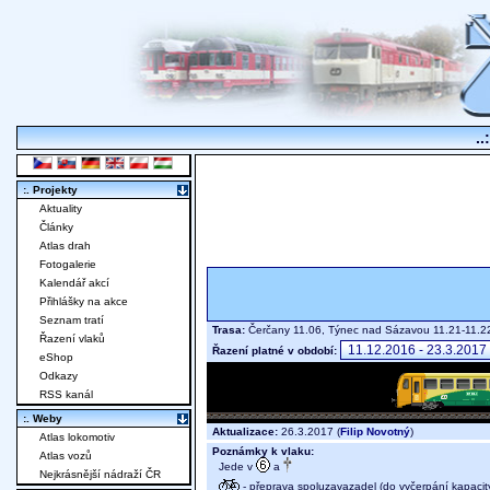
..
:. Projekty
Aktuality
Články
Atlas drah
Fotogalerie
Kalendář akcí
Přihlášky na akce
Seznam tratí
Trasa:
Čerčany 11.06, Týnec nad Sázavou 11.21-11.22,
Řazení vlaků
Řazení platné v období:
eShop
Odkazy
RSS kanál
:. Weby
Aktualizace:
26.3.2017 (
Filip Novotný
)
Atlas lokomotiv
Poznámky k vlaku:
Atlas vozů
Jede v
a
Nejkrásnější nádraží ČR
- přeprava spoluzavazadel (do vyčerpání kapacit