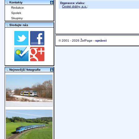
:. Kontakty
Dopravce vlaku:
České dráhy, a.s.
;
Redakce
Spolek
Skupiny
:. Sledujte nás
© 2001 - 2026 ŽelPage -
správci
:. Nejnovější fotografie