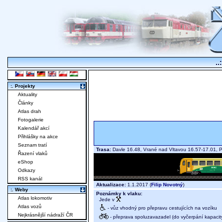
..
:. Projekty
Aktuality
Články
Atlas drah
Fotogalerie
Kalendář akcí
Přihlášky na akce
Seznam tratí
Trasa:
Davle 16.48, Vrané nad Vltavou 16.57-17.01, 
Řazení vlaků
eShop
Odkazy
RSS kanál
Aktualizace:
1.1.2017 (
Filip Novotný
)
:. Weby
Poznámky k vlaku:
Atlas lokomotiv
Jede v
Atlas vozů
- vůz vhodný pro přepravu cestujících na vozíku
Nejkrásnější nádraží ČR
- přeprava spoluzavazadel (do vyčerpání kapacit