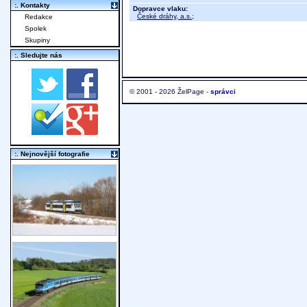
:. Kontakty
Dopravce vlaku:
České dráhy, a.s.
;
Redakce
Spolek
Skupiny
:. Sledujte nás
© 2001 - 2026 ŽelPage -
správci
:. Nejnovější fotografie