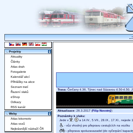
..
:. Projekty
Aktuality
Články
Atlas drah
Fotogalerie
Kalendář akcí
Přihlášky na akce
Seznam tratí
Trasa:
Čerčany 4.36, Týnec nad Sázavou 4.50-4.50, 
Řazení vlaků
eShop
Odkazy
RSS kanál
Aktualizace:
26.3.2017 (
Filip Novotný
)
:. Weby
Poznámky k vlaku:
Atlas lokomotiv
Jede v
,
a 14.IV., 5.VII., 28.IX., 17.XI., nejede 1
Atlas vozů
- vůz vhodný pro přepravu cestujících na vozíku
Nejkrásnější nádraží ČR
- přeprava spoluzavazadel (do vyčerpání kapacit