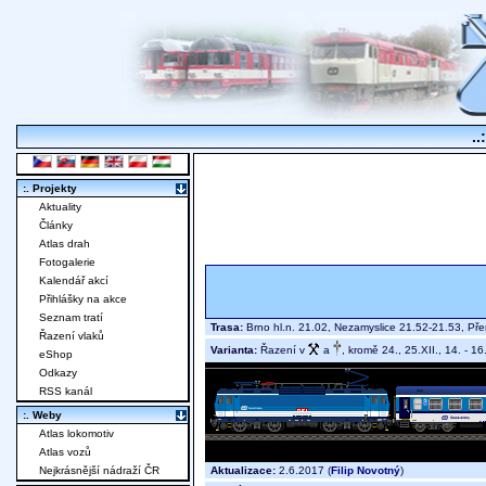
..
:. Projekty
Aktuality
Články
Atlas drah
Fotogalerie
Kalendář akcí
Přihlášky na akce
Seznam tratí
Trasa:
Brno hl.n. 21.02, Nezamyslice 21.52-21.53, Př
Řazení vlaků
Varianta:
Řazení v
a
, kromě 24., 25.XII., 14. - 16.
eShop
Odkazy
RSS kanál
:. Weby
Atlas lokomotiv
Atlas vozů
Aktualizace:
2.6.2017 (
Filip Novotný
)
Nejkrásnější nádraží ČR