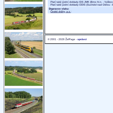
Platí také jízdní doklady IDS JMK (Brno hl.n. - Vyško
Platí také jízdní doklady ODIS (Suchdol nad Odrou -
Dopravce vlaku:
České dráhy, a.s.
;
© 2001 - 2026 ŽelPage -
správci