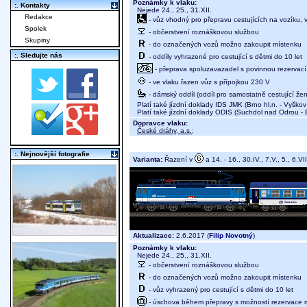
Poznámky k vlaku:
:. Kontakty
Nejede 24., 25., 31.XII.
Redakce
- vůz vhodný pro přepravu cestujících na vozíku,
Spolek
- občerstvení roznáškovou službou
Skupiny
- do označených vozů možno zakoupit místenku
:. Sledujte nás
- oddíly vyhrazené pro cestující s dětmi do 10 let
- přeprava spoluzavazadel s povinnou rezervací 
- ve vlaku řazen vůz s přípojkou 230 V
- dámský oddíl (oddíl pro samostatně cestující žen
Platí také jízdní doklady IDS JMK (Brno hl.n. - Vyško
Platí také jízdní doklady ODIS (Suchdol nad Odrou -
Dopravce vlaku:
České dráhy, a.s.
;
:. Nejnovější fotografie
Varianta:
Řazení v
a 14. - 16., 30.IV., 7.V., 5., 6.VI
Aktualizace:
2.6.2017 (
Filip Novotný
)
Poznámky k vlaku:
Nejede 24., 25., 31.XII.
- občerstvení roznáškovou službou
- do označených vozů možno zakoupit místenku
- vůz vyhrazený pro cestující s dětmi do 10 let
- úschova během přepravy s možností rezervace mí