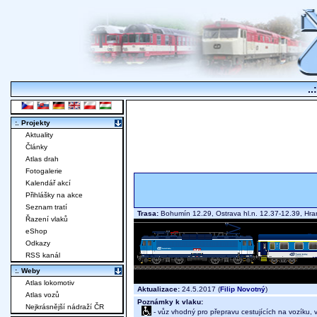
..
:. Projekty
Aktuality
Články
Atlas drah
Fotogalerie
Kalendář akcí
Přihlášky na akce
Seznam tratí
Trasa:
Bohumín 12.29, Ostrava hl.n. 12.37-12.39, Hra
Řazení vlaků
eShop
Odkazy
RSS kanál
:. Weby
Atlas lokomotiv
Aktualizace:
24.5.2017 (
Filip Novotný
)
Atlas vozů
Poznámky k vlaku:
Nejkrásnější nádraží ČR
- vůz vhodný pro přepravu cestujících na vozíku,