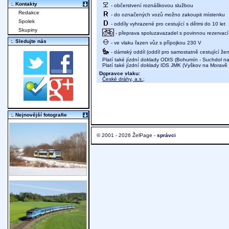
:. Kontakty
- občerstvení roznáškovou službou
Redakce
- do označených vozů možno zakoupit místenku
Spolek
- oddíly vyhrazené pro cestující s dětmi do 10 let
Skupiny
- přeprava spoluzavazadel s povinnou rezervací 
:. Sledujte nás
- ve vlaku řazen vůz s přípojkou 230 V
- dámský oddíl (oddíl pro samostatně cestující žen
Platí také jízdní doklady ODIS (Bohumín - Suchdol n
Platí také jízdní doklady IDS JMK (Vyškov na Moravě -
Dopravce vlaku:
České dráhy, a.s.
;
:. Nejnovější fotografie
© 2001 - 2026 ŽelPage -
správci