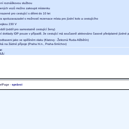
ení roznáškovou službou
ených vozů možno zakoupit místenku
hrazené pro cestující s dětmi do 10 let
a spoluzavazadel s možností rezervace místa pro jízdní kolo a cestujícího
ípojkou 230 V
díl (oddíl pro samostatně cestující ženy)
ní doklady IDP pouze v případě, že cestující má současně aktivováno časové předplatné jízdné pro 
 odbaveni jako ve spěšném vlaku (Klatovy - Železná Ruda-Alžbětín)
eká na žádné přípoje (Praha hl.n., Praha-Smíchov)
u:
.s.
;
elPage -
správci