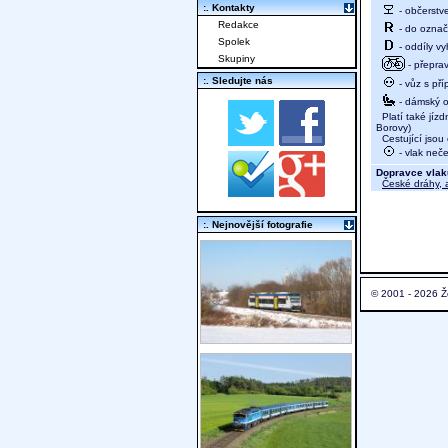
:. Kontakty
- občerstv
Redakce
- do označ
Spolek
- oddíly vy
Skupiny
- přeprav
:. Sledujte nás
- vůz s př
- dámský od
Platí také jízd
Borovy)
Cestující jsou
- vlak neč
Dopravce vlak
České dráhy, a
:. Nejnovější fotografie
© 2001 - 2026 Ž