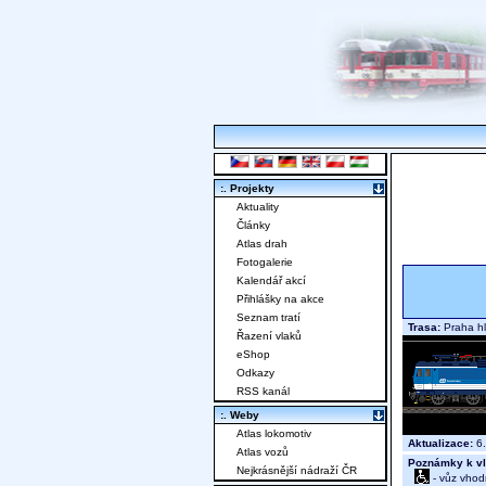
:. Projekty
Aktuality
Články
Atlas drah
Fotogalerie
Kalendář akcí
Přihlášky na akce
Seznam tratí
Trasa:
Praha hl
Řazení vlaků
eShop
Odkazy
RSS kanál
:. Weby
Atlas lokomotiv
Aktualizace:
6.
Atlas vozů
Poznámky k vl
Nejkrásnější nádraží ČR
- vůz vhod