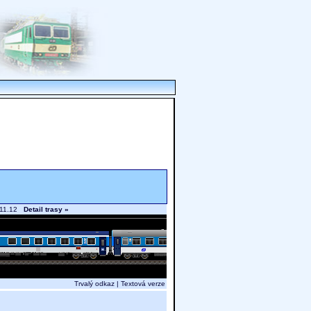
ín 11.12
Detail trasy »
Trvalý odkaz
|
Textová verze