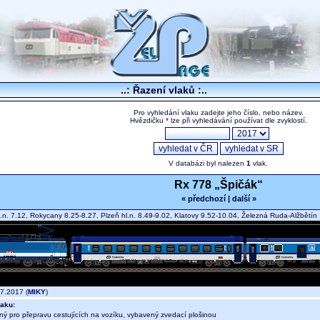
..: Řazení vlaků :..
Pro vyhledání vlaku zadejte jeho číslo, nebo název.
Hvězdičku * lze při vyhledávání používat dle zvyklostí.
V databázi byl nalezen
1
vlak.
Rx 778 „Špičák“
« předchozí
|
další »
.n. 7.12, Rokycany 8.25-8.27, Plzeň hl.n. 8.49-9.02, Klatovy 9.52-10.04, Železná Ruda-Alžbět
7.2017 (
MIKY
)
aku:
ný pro přepravu cestujících na vozíku, vybavený zvedací plošinou