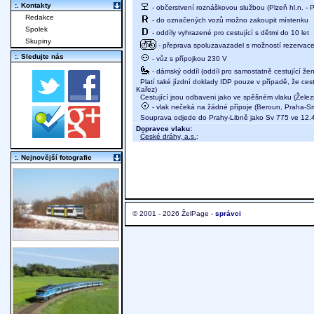
:. Kontakty
- občerstvení roznáškovou službou (Plzeň hl.n. - P
Redakce
- do označených vozů možno zakoupit místenku
Spolek
- oddíly vyhrazené pro cestující s dětmi do 10 let
Skupiny
- přeprava spoluzavazadel s možností rezervace m
:. Sledujte nás
- vůz s přípojkou 230 V
- dámský oddíl (oddíl pro samostatně cestující žen
Platí také jízdní doklady IDP pouze v případě, že cest
Kařez)
Cestující jsou odbaveni jako ve spěšném vlaku (Želez
- vlak nečeká na žádné přípoje (Beroun, Praha-S
Souprava odjede do Prahy-Libně jako Sv 775 ve 12.
Dopravce vlaku:
České dráhy, a.s.
;
:. Nejnovější fotografie
© 2001 - 2026 ŽelPage -
správci