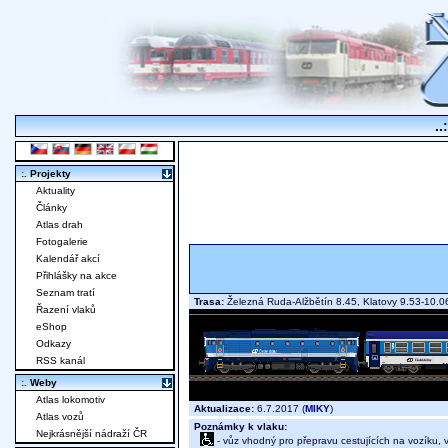
..
:. Projekty
Aktuality
Články
Atlas drah
Fotogalerie
Kalendář akcí
Přihlášky na akce
Seznam tratí
Trasa:
Železná Ruda-Alžbětín 8.45, Klatovy 9.53-10.0
Řazení vlaků
eShop
Odkazy
RSS kanál
:. Weby
Atlas lokomotiv
Aktualizace:
6.7.2017 (
MIKY
)
Atlas vozů
Poznámky k vlaku:
Nejkrásnější nádraží ČR
- vůz vhodný pro přepravu cestujících na vozíku,