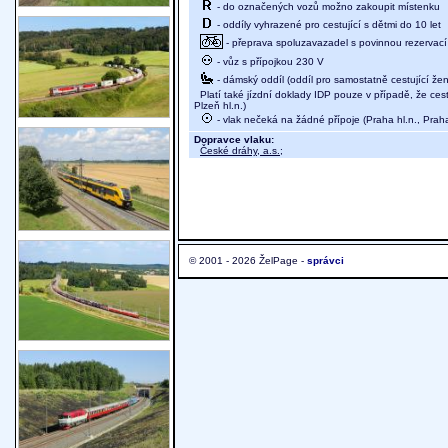
- do označených vozů možno zakoupit místenku
- oddíly vyhrazené pro cestující s dětmi do 10 let
- přeprava spoluzavazadel s povinnou rezervací m
- vůz s přípojkou 230 V
- dámský oddíl (oddíl pro samostatně cestující žen
Platí také jízdní doklady IDP pouze v případě, že cest
Plzeň hl.n.)
- vlak nečeká na žádné přípoje (Praha hl.n., Pra
Dopravce vlaku:
České dráhy, a.s.
;
© 2001 - 2026 ŽelPage -
správci