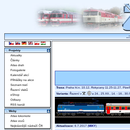
..
:. Projekty
Aktuality
Články
Atlas drah
Fotogalerie
Kalendář akcí
Přihlášky na akce
Seznam tratí
Trasa:
Praha hl.n. 10.12, Rokycany 11.25-11.27, Plze
Řazení vlaků
Varianta:
Řazení v
,
a 24., 25.XII., 14. - 16., 30.I
eShop
Odkazy
RSS kanál
:. Weby
Atlas lokomotiv
Atlas vozů
Aktualizace:
6.7.2017 (
MIKY
)
Nejkrásnější nádraží ČR