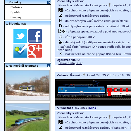
Poznámky k vlaku:
:. Kontakty
Plzeň hl.n. - Mariánské Lázně jede v
, nejede 24., 25
Redakce
- vůz vhodný pro přepravu cestujících na vozíku,
Spolek
- občerstvení roznáškovou službou
Skupiny
- do označených vozů možno zakoupit místenku
:. Sledujte nás
- oddíly vyhrazené pro cestující s dětmi do 10 let
- přeprava spoluzavazadel s povinnou rezervací m
- vůz s přípojkou 230 V
- dámský oddíl (oddíl pro samostatně cestující žen
Platí také jízdní doklady IDP pouze v případě, že cest
Plzeň hl.n.)
- vlak nečeká na žádné přípoje (Praha hl.n., Pra
Dopravce vlaku:
České dráhy, a.s.
;
:. Nejnovější fotografie
Varianta:
Řazení v
, kromě 24., 25.XII., 14. - 16., 30.I
Aktualizace:
6.7.2017 (
MIKY
)
Poznámky k vlaku:
Plzeň hl.n. - Mariánské Lázně jede v
, nejede 24., 25
- vůz vhodný pro přepravu cestujících na vozíku,
- občerstvení roznáškovou službou (Praha hl.n. - P