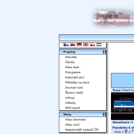
:. Projekty
Aktuality
Články
Atlas drah
Fotogalerie
Kalendář akcí
Přihlášky na akce
Seznam tratí
Trasa:
Plzeň hl
Řazení vlaků
eShop
Odkazy
RSS kanál
:. Weby
Atlas lokomotiv
Aktualizace:
6.
Atlas vozů
Poznámky k vl
Nejkrásnější nádraží ČR
Jede v
a