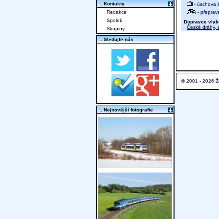
:. Kontakty
- úschova 
- přeprav
Redakce
Spolek
Dopravce vlak
České dráhy, a
Skupiny
:. Sledujte nás
© 2001 - 2026 Ž
:. Nejnovější fotografie