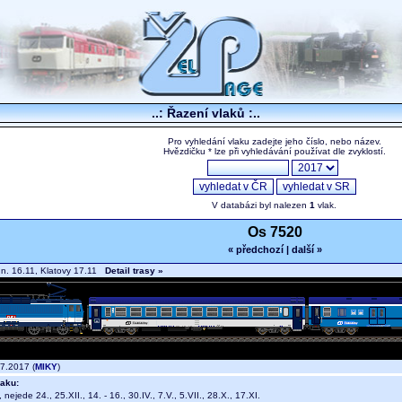
..: Řazení vlaků :..
Pro vyhledání vlaku zadejte jeho číslo, nebo název.
Hvězdičku * lze při vyhledávání používat dle zvyklostí.
V databázi byl nalezen
1
vlak.
Os 7520
« předchozí
|
další »
.n. 16.11, Klatovy 17.11
Detail trasy »
7.2017 (
MIKY
)
aku:
, nejede 24., 25.XII., 14. - 16., 30.IV., 7.V., 5.VII., 28.X., 17.XI.