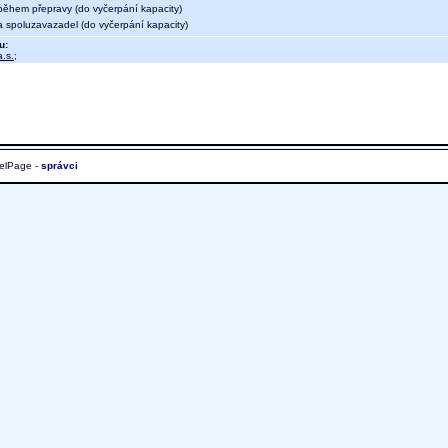
během přepravy (do vyčerpání kapacity)
a spoluzavazadel (do vyčerpání kapacity)
u:
.s.
;
elPage -
správci