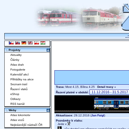
..
:. Projekty
Aktuality
Články
Atlas drah
Fotogalerie
Kalendář akcí
Přihlášky na akce
Seznam tratí
Trasa:
Most 4.15, Bílina 4.25
Detail trasy »
Řazení vlaků
Řazení platné v období:
eShop
Odkazy
RSS kanál
:. Weby
Atlas lokomotiv
Aktualizace:
29.12.2016 (
Jan Faigl
)
Atlas vozů
Poznámky k vlaku:
Jede v
Nejkrásnější nádraží ČR
- vůz vhodný pro přepravu cestujících na vozíku,