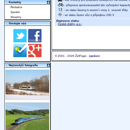
:. Kontakty
- přeprava spoluzavazadel (do vyčerpání kapacit
Redakce
- ve vlaku řazeny k sezení i vozy 1. vozové třídy
Spolek
- ve vlaku řazen vůz s přípojkou 230 V
Skupiny
Dopravce vlaku:
:. Sledujte nás
České dráhy, a.s.
;
© 2001 - 2026 ŽelPage -
správci
:. Nejnovější fotografie