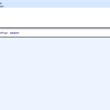
u:
.s.
;
elPage -
správci