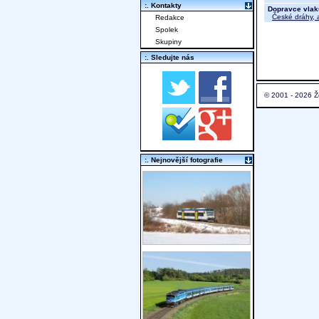
:. Kontakty
Dopravce vlak
České dráhy, a
Redakce
Spolek
Skupiny
:. Sledujte nás
© 2001 - 2026 Ž
:. Nejnovější fotografie