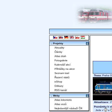
:. Projekty
Aktuality
Články
Atlas drah
Fotogalerie
Kalendář akcí
Přihlášky na akce
Seznam tratí
Trasa:
Praha O
Řazení vlaků
eShop
Odkazy
RSS kanál
:. Weby
Atlas lokomotiv
Aktualizace:
15
Atlas vozů
Poznámky k vl
Nejkrásnější nádraží ČR
Jede v
a