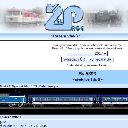
..: Řazení vlaků :..
Pro vyhledání vlaku zadejte jeho číslo, nebo název.
Hvězdičku * lze při vyhledávání používat dle zvyklostí.
V databázi byl nalezen
1
vlak.
Sv 5893
« předchozí
|
další »
NJ 4.24, Nymburk hl.n. 5.23
Detail trasy »
.4.2017 (
MIKY
)
aku:
, nejede 27. - 29.XII., 6.VII., 28.IX.