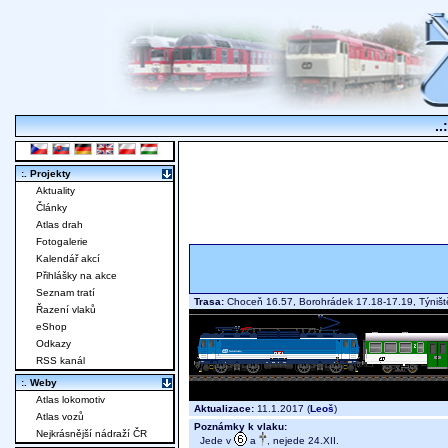
..
:. Projekty
Aktuality
Články
Atlas drah
Fotogalerie
Kalendář akcí
Přihlášky na akce
Seznam tratí
Trasa:
Choceň 16.57, Borohrádek 17.18-17.19, Týniště
Řazení vlaků
eShop
Odkazy
RSS kanál
:. Weby
Atlas lokomotiv
Aktualizace:
11.1.2017 (
Leoš
)
Atlas vozů
Poznámky k vlaku:
Nejkrásnější nádraží ČR
Jede v
a
, nejede 24.XII.