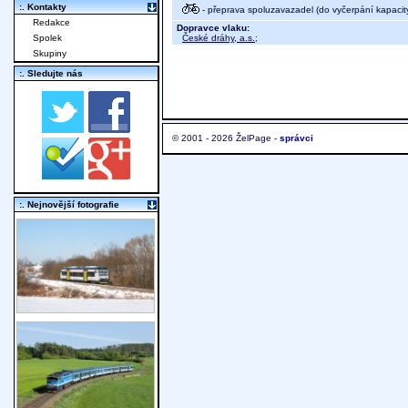
:. Kontakty
- přeprava spoluzavazadel (do vyčerpání kapacit
Redakce
Dopravce vlaku:
České dráhy, a.s.
;
Spolek
Skupiny
:. Sledujte nás
© 2001 - 2026 ŽelPage -
správci
:. Nejnovější fotografie