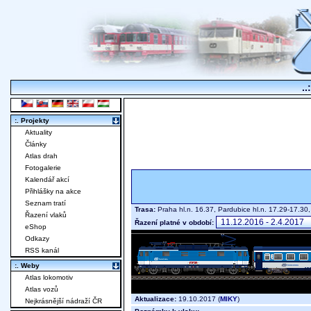
..
:. Projekty
Aktuality
Články
Atlas drah
Fotogalerie
Kalendář akcí
Přihlášky na akce
Seznam tratí
Trasa:
Praha hl.n. 16.37, Pardubice hl.n. 17.29-17.3
Řazení vlaků
Řazení platné v období:
eShop
Odkazy
RSS kanál
:. Weby
Atlas lokomotiv
Atlas vozů
Aktualizace:
19.10.2017 (
MIKY
)
Nejkrásnější nádraží ČR