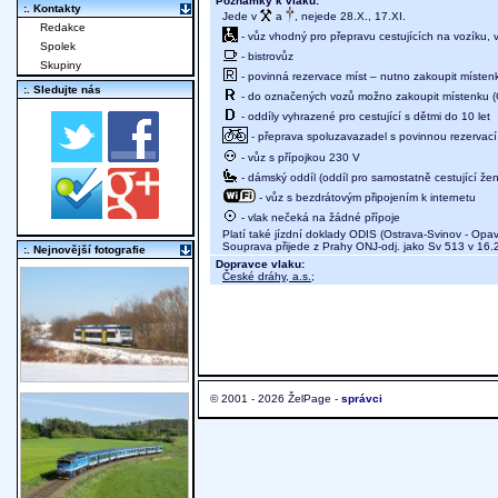
Poznámky k vlaku:
:. Kontakty
Jede v
a
, nejede 28.X., 17.XI.
Redakce
- vůz vhodný pro přepravu cestujících na vozíku,
Spolek
- bistrovůz
Skupiny
- povinná rezervace míst – nutno zakoupit místenk
:. Sledujte nás
- do označených vozů možno zakoupit místenku (
- oddíly vyhrazené pro cestující s dětmi do 10 let
- přeprava spoluzavazadel s povinnou rezervací m
- vůz s přípojkou 230 V
- dámský oddíl (oddíl pro samostatně cestující žen
- vůz s bezdrátovým připojením k internetu
- vlak nečeká na žádné přípoje
Platí také jízdní doklady ODIS (Ostrava-Svinov - Opa
Souprava přijede z Prahy ONJ-odj. jako Sv 513 v 16.
:. Nejnovější fotografie
Dopravce vlaku:
České dráhy, a.s.
;
© 2001 - 2026 ŽelPage -
správci