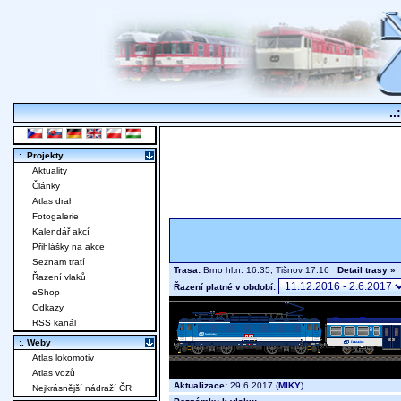
..
:. Projekty
Aktuality
Články
Atlas drah
Fotogalerie
Kalendář akcí
Přihlášky na akce
Seznam tratí
Trasa:
Brno hl.n. 16.35, Tišnov 17.16
Detail trasy »
Řazení vlaků
Řazení platné v období:
eShop
Odkazy
RSS kanál
:. Weby
Atlas lokomotiv
Atlas vozů
Aktualizace:
29.6.2017 (
MIKY
)
Nejkrásnější nádraží ČR