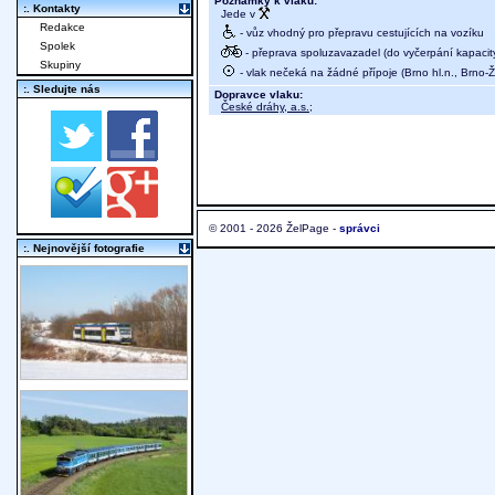
Poznámky k vlaku:
:. Kontakty
Jede v
Redakce
- vůz vhodný pro přepravu cestujících na vozíku
Spolek
- přeprava spoluzavazadel (do vyčerpání kapacit
Skupiny
- vlak nečeká na žádné přípoje (Brno hl.n., Brno-Ž
:. Sledujte nás
Dopravce vlaku:
České dráhy, a.s.
;
© 2001 - 2026 ŽelPage -
správci
:. Nejnovější fotografie