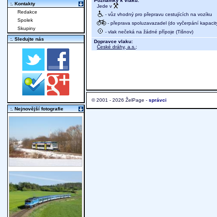
Poznámky k vlaku:
:. Kontakty
Jede v
Redakce
- vůz vhodný pro přepravu cestujících na vozíku
Spolek
- přeprava spoluzavazadel (do vyčerpání kapacit
Skupiny
- vlak nečeká na žádné přípoje (Tišnov)
:. Sledujte nás
Dopravce vlaku:
České dráhy, a.s.
;
© 2001 - 2026 ŽelPage -
správci
:. Nejnovější fotografie