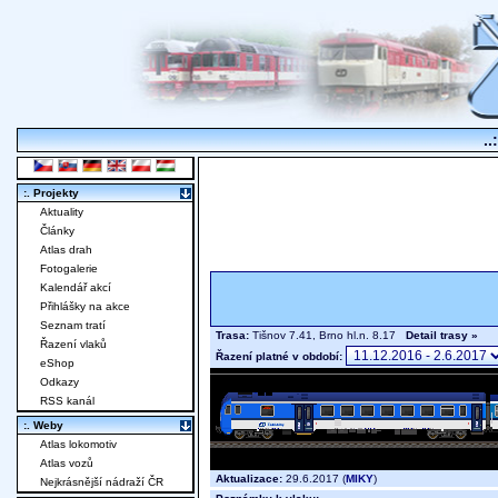
..
:. Projekty
Aktuality
Články
Atlas drah
Fotogalerie
Kalendář akcí
Přihlášky na akce
Seznam tratí
Trasa:
Tišnov 7.41, Brno hl.n. 8.17
Detail trasy »
Řazení vlaků
Řazení platné v období:
eShop
Odkazy
RSS kanál
:. Weby
Atlas lokomotiv
Atlas vozů
Aktualizace:
29.6.2017 (
MIKY
)
Nejkrásnější nádraží ČR