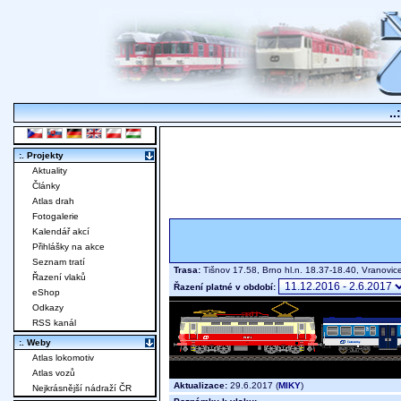
..
:. Projekty
Aktuality
Články
Atlas drah
Fotogalerie
Kalendář akcí
Přihlášky na akce
Seznam tratí
Trasa:
Tišnov 17.58, Brno hl.n. 18.37-18.40, Vranovi
Řazení vlaků
Řazení platné v období:
eShop
Odkazy
RSS kanál
:. Weby
Atlas lokomotiv
Atlas vozů
Aktualizace:
29.6.2017 (
MIKY
)
Nejkrásnější nádraží ČR