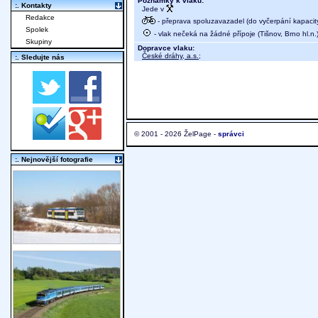
Poznámky k vlaku:
:. Kontakty
Jede v
Redakce
- přeprava spoluzavazadel (do vyčerpání kapacit
Spolek
- vlak nečeká na žádné přípoje (Tišnov, Brno hl.n.
Skupiny
Dopravce vlaku:
České dráhy, a.s.
;
:. Sledujte nás
© 2001 - 2026 ŽelPage -
správci
:. Nejnovější fotografie