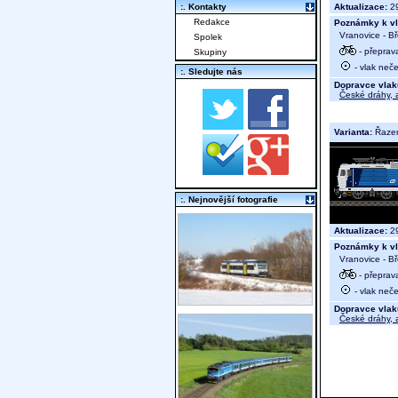
Aktualizace:
29
:. Kontakty
Redakce
Poznámky k vl
Vranovice - Bř
Spolek
- přeprav
Skupiny
- vlak neče
:. Sledujte nás
Dopravce vlak
České dráhy, a
Varianta:
Řaze
:. Nejnovější fotografie
Aktualizace:
29
Poznámky k vl
Vranovice - Bř
- přeprav
- vlak neče
Dopravce vlak
České dráhy, a