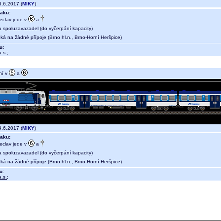
.6.2017 (
MIKY
)
aku:
eclav jede v
a
a spoluzavazadel (do vyčerpání kapacity)
ká na žádné přípoje (Brno hl.n., Brno-Horní Heršpice)
u:
.s.
;
ní v
a
.6.2017 (
MIKY
)
aku:
eclav jede v
a
a spoluzavazadel (do vyčerpání kapacity)
ká na žádné přípoje (Brno hl.n., Brno-Horní Heršpice)
u:
.s.
;