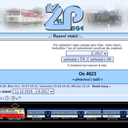
..: Řazení vlaků :..
Pro vyhledání vlaku zadejte jeho číslo, nebo název.
Hvězdičku * lze při vyhledávání používat dle zvyklostí.
V databázi byl nalezen
1
vlak.
Os 4623
« předchozí
|
další »
4.28, Brno hl.n. 15.07-15.10, Vranovice 15.42-15.43, Břeclav 16.16
Detail trasy »
v období:
ní v
-
a