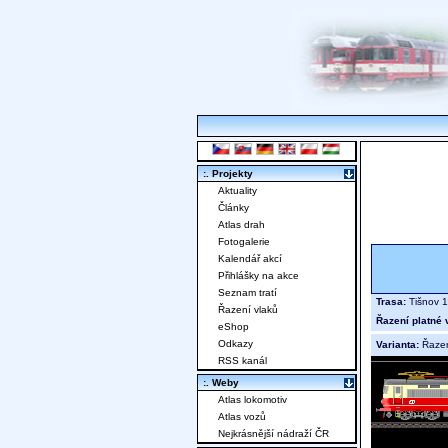
:. Projekty
Aktuality
Články
Atlas drah
Fotogalerie
Kalendář akcí
Přihlášky na akce
Seznam tratí
Trasa:
Tišnov 1
Řazení vlaků
Řazení platné 
eShop
Odkazy
Varianta:
Řaze
RSS kanál
:. Weby
Atlas lokomotiv
Atlas vozů
Nejkrásnější nádraží ČR