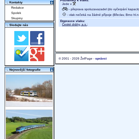
Poznámky k vlaku:
:. Kontakty
Jede v
Redakce
- přeprava spoluzavazadel (do vyčerpání kapacit
Spolek
- vlak nečeká na žádné přípoje (Břeclav, Brno hl.n
Skupiny
Dopravce vlaku:
České dráhy, a.s.
;
:. Sledujte nás
© 2001 - 2026 ŽelPage -
správci
:. Nejnovější fotografie