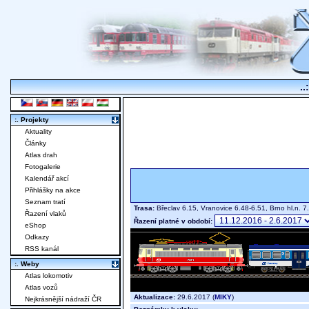
..
:. Projekty
Aktuality
Články
Atlas drah
Fotogalerie
Kalendář akcí
Přihlášky na akce
Seznam tratí
Trasa:
Břeclav 6.15, Vranovice 6.48-6.51, Brno hl.n. 
Řazení vlaků
Řazení platné v období:
eShop
Odkazy
RSS kanál
:. Weby
Atlas lokomotiv
Atlas vozů
Aktualizace:
29.6.2017 (
MIKY
)
Nejkrásnější nádraží ČR