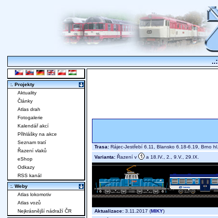
..
:. Projekty
Aktuality
Články
Atlas drah
Fotogalerie
Kalendář akcí
Přihlášky na akce
Seznam tratí
Trasa:
Rájec-Jestřebí 6.11, Blansko 6.18-6.19, Brno h
Řazení vlaků
Varianta:
Řazení v
a 18.IV., 2., 9.V., 29.IX.
eShop
Odkazy
RSS kanál
:. Weby
Atlas lokomotiv
Atlas vozů
Aktualizace:
3.11.2017 (
MIKY
)
Nejkrásnější nádraží ČR