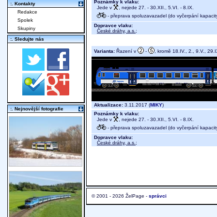
Poznámky k vlaku:
:. Kontakty
Jede v
, nejede 27. - 30.XII., 5.VI. - 8.IX.
Redakce
- přeprava spoluzavazadel (do vyčerpání kapacit
Spolek
Dopravce vlaku:
Skupiny
České dráhy, a.s.
;
:. Sledujte nás
Varianta:
Řazení v
-
, kromě 18.IV., 2., 9.V., 29.I
Aktualizace:
3.11.2017 (
MIKY
)
:. Nejnovější fotografie
Poznámky k vlaku:
Jede v
, nejede 27. - 30.XII., 5.VI. - 8.IX.
- přeprava spoluzavazadel (do vyčerpání kapacit
Dopravce vlaku:
České dráhy, a.s.
;
© 2001 - 2026 ŽelPage -
správci