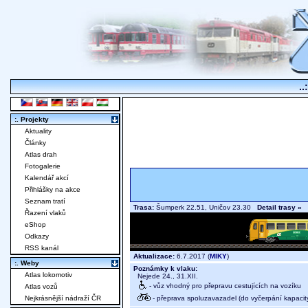
..
:. Projekty
Aktuality
Články
Atlas drah
Fotogalerie
Kalendář akcí
Přihlášky na akce
Seznam tratí
Trasa:
Šumperk 22.51, Uničov 23.30
Detail trasy »
Řazení vlaků
eShop
Odkazy
RSS kanál
Aktualizace:
6.7.2017 (
MIKY
)
:. Weby
Poznámky k vlaku:
Atlas lokomotiv
Nejede 24., 31.XII.
- vůz vhodný pro přepravu cestujících na vozíku
Atlas vozů
- přeprava spoluzavazadel (do vyčerpání kapacit
Nejkrásnější nádraží ČR