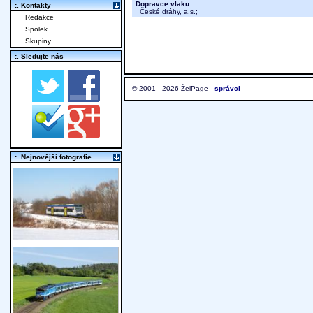
Dopravce vlaku:
:. Kontakty
České dráhy, a.s.
;
Redakce
Spolek
Skupiny
:. Sledujte nás
© 2001 - 2026 ŽelPage -
správci
:. Nejnovější fotografie