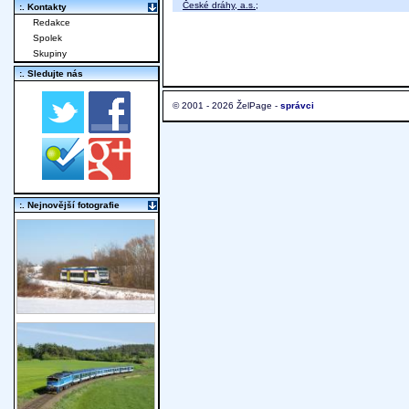
České dráhy, a.s.
;
:. Kontakty
Redakce
Spolek
Skupiny
:. Sledujte nás
© 2001 - 2026 ŽelPage -
správci
:. Nejnovější fotografie