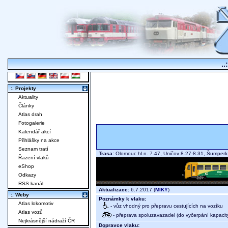
..
:. Projekty
Aktuality
Články
Atlas drah
Fotogalerie
Kalendář akcí
Přihlášky na akce
Seznam tratí
Trasa:
Olomouc hl.n. 7.47, Uničov 8.27-8.31, Šumpe
Řazení vlaků
eShop
Odkazy
RSS kanál
Aktualizace:
6.7.2017 (
MIKY
)
:. Weby
Poznámky k vlaku:
Atlas lokomotiv
- vůz vhodný pro přepravu cestujících na vozíku
Atlas vozů
- přeprava spoluzavazadel (do vyčerpání kapacit
Nejkrásnější nádraží ČR
Dopravce vlaku: