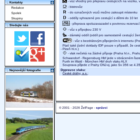
- vůz vhodný pro přepravu cestujících na vozíku,
:. Kontakty
- bistrovůz
Redakce
- do označených vozů možno zakoupit místenku
Spolek
- oddíly vyhrazené pro cestující s dětmi do 10 let
Skupiny
- přeprava spoluzavazadel s povinnou rezervací m
:. Sledujte nás
- vůz s přípojkou 230 V
- dámský oddíl (oddíl pro samostatně cestující žen
- vůz s bezdrátovým připojením k internetu (Pra
Platí také jízdní doklady IDP pouze v případě, že cest
- Plzeň hl.n.)
- vlak nečeká na žádné přípoje (Praha hl.n., Pra
Schwandorf - Regensburg Hbf jede v obráceném řaze
Furth im Wald - München Hbf druh vlaku ALX
Souprava přijede z Prahy ONJ-vj. jako Sv 356 ve 4.3
Dopravce vlaku:
:. Nejnovější fotografie
České dráhy, a.s.
;
© 2001 - 2026 ŽelPage -
správci