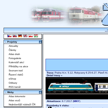
..
:. Projekty
Aktuality
Články
Atlas drah
Fotogalerie
Kalendář akcí
Přihlášky na akce
Seznam tratí
Trasa:
Praha hl.n. 5.12, Rokycany 6.25-6.27, Plzeň h
Řazení vlaků
Detail trasy »
eShop
Odkazy
RSS kanál
:. Weby
Atlas lokomotiv
Atlas vozů
Aktualizace:
6.7.2017 (
MIKY
)
Nejkrásnější nádraží ČR
Poznámky k vlaku: