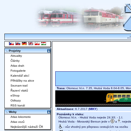
..
:. Projekty
Aktuality
Články
Atlas drah
Fotogalerie
Kalendář akcí
Přihlášky na akce
Seznam tratí
Trasa:
Olomouc hl.n. 7.35, Hrubá Voda 8.04-8.05, M
Řazení vlaků
eShop
Odkazy
RSS kanál
Aktualizace:
6.7.2017 (
MIKY
)
:. Weby
Poznámky k vlaku:
Atlas lokomotiv
Olomouc hl.n. - Hrubá Voda nejede 24.XII. - 1.I.
Hrubá Voda - Moravský Beroun jede v
a
, nejede
Atlas vozů
- vůz vhodný pro přepravu cestujících na vozíku
Nejkrásnější nádraží ČR