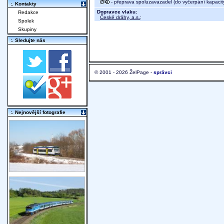
- přeprava spoluzavazadel (do vyčerpání kapacit
:. Kontakty
Dopravce vlaku:
Redakce
České dráhy, a.s.
;
Spolek
Skupiny
:. Sledujte nás
© 2001 - 2026 ŽelPage -
správci
:. Nejnovější fotografie