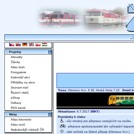
..
:. Projekty
Aktuality
Články
Atlas drah
Fotogalerie
Kalendář akcí
Přihlášky na akce
Seznam tratí
Trasa:
Olomouc hl.n. 6.36, Hrubá Voda 7.22
Detail t
Řazení vlaků
eShop
Odkazy
RSS kanál
Aktualizace:
6.7.2017 (
MIKY
)
:. Weby
Poznámky k vlaku:
Atlas lokomotiv
- vůz vhodný pro přepravu cestujících na vozíku
Atlas vozů
- přeprava spoluzavazadel (do vyčerpání kapacit
Nejkrásnější nádraží ČR
- vlak nečeká na žádné přípoje (Olomouc hl.n.)