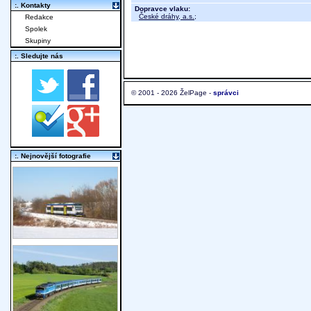
:. Kontakty
Dopravce vlaku:
České dráhy, a.s.
;
Redakce
Spolek
Skupiny
:. Sledujte nás
© 2001 - 2026 ŽelPage -
správci
:. Nejnovější fotografie