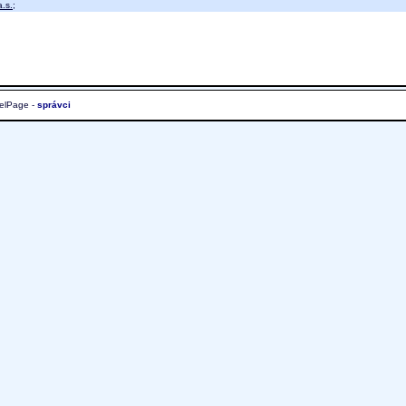
.s.
;
elPage -
správci