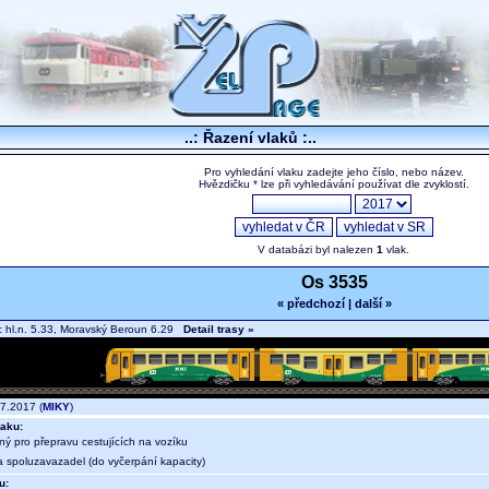
..: Řazení vlaků :..
Pro vyhledání vlaku zadejte jeho číslo, nebo název.
Hvězdičku * lze při vyhledávání používat dle zvyklostí.
V databázi byl nalezen
1
vlak.
Os 3535
« předchozí
|
další »
hl.n. 5.33, Moravský Beroun 6.29
Detail trasy »
7.2017 (
MIKY
)
aku:
ný pro přepravu cestujících na vozíku
a spoluzavazadel (do vyčerpání kapacity)
u: