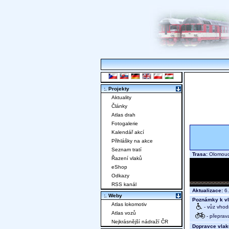
:. Projekty
Aktuality
Články
Atlas drah
Fotogalerie
Kalendář akcí
Přihlášky na akce
Seznam tratí
Trasa:
Olomouc 
Řazení vlaků
eShop
Odkazy
RSS kanál
Aktualizace:
6.
:. Weby
Poznámky k vl
Atlas lokomotiv
- vůz vhod
Atlas vozů
- přeprav
Nejkrásnější nádraží ČR
Dopravce vlak