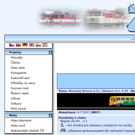
..
:. Projekty
Aktuality
Články
Atlas drah
Fotogalerie
Kalendář akcí
Přihlášky na akce
Seznam tratí
Trasa:
Moravský Beroun 4.01, Olomouc hl.n. 4.50
Det
Řazení vlaků
eShop
Odkazy
RSS kanál
Aktualizace:
6.7.2017 (
MIKY
)
:. Weby
Poznámky k vlaku:
Atlas lokomotiv
Nejede 24.XII. - 1.I.
- vůz vhodný pro přepravu cestujících na vozíku
Atlas vozů
- přeprava spoluzavazadel (do vyčerpání kapacit
Nejkrásnější nádraží ČR