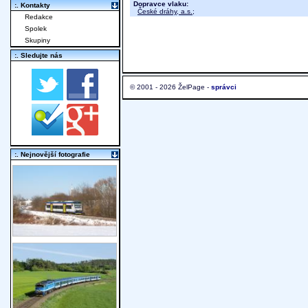
Dopravce vlaku:
:. Kontakty
České dráhy, a.s.
;
Redakce
Spolek
Skupiny
:. Sledujte nás
© 2001 - 2026 ŽelPage -
správci
:. Nejnovější fotografie