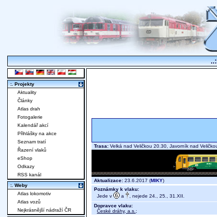
..
:. Projekty
Aktuality
Články
Atlas drah
Fotogalerie
Kalendář akcí
Přihlášky na akce
Seznam tratí
Trasa:
Velká nad Veličkou 20.30, Javorník nad Velič
Řazení vlaků
eShop
Odkazy
RSS kanál
Aktualizace:
23.6.2017 (
MIKY
)
:. Weby
Poznámky k vlaku:
Atlas lokomotiv
Jede v
a
, nejede 24., 25., 31.XII.
Atlas vozů
Dopravce vlaku:
Nejkrásnější nádraží ČR
České dráhy, a.s.
;