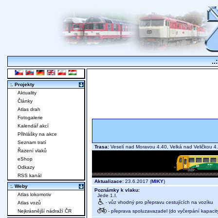
..
:. Projekty
Aktuality
Články
Atlas drah
Fotogalerie
Kalendář akcí
Přihlášky na akce
Seznam tratí
Trasa:
Veselí nad Moravou 4.40, Velká nad Veličkou
Řazení vlaků
eShop
Odkazy
RSS kanál
Aktualizace:
23.6.2017 (
MIKY
)
:. Weby
Poznámky k vlaku:
Atlas lokomotiv
Jede 1.I.
- vůz vhodný pro přepravu cestujících na vozíku
Atlas vozů
- přeprava spoluzavazadel (do vyčerpání kapacit
Nejkrásnější nádraží ČR