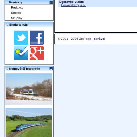
Dopravce vlaku:
:. Kontakty
České dráhy, a.s.
;
Redakce
Spolek
Skupiny
:. Sledujte nás
© 2001 - 2026 ŽelPage -
správci
:. Nejnovější fotografie