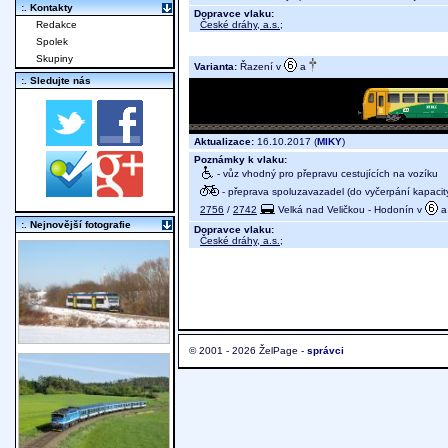
:. Kontakty
Dopravce vlaku:
České dráhy, a.s.
;
Redakce
Spolek
Skupiny
Varianta:
Řazení v
a
:. Sledujte nás
Aktualizace:
16.10.2017 (
MIKY
)
Poznámky k vlaku:
- vůz vhodný pro přepravu cestujících na vozíku
- přeprava spoluzavazadel (do vyčerpání kapacit
2756
/
2742
Velká nad Veličkou - Hodonín v
:. Nejnovější fotografie
Dopravce vlaku:
České dráhy, a.s.
;
© 2001 - 2026 ŽelPage -
správci