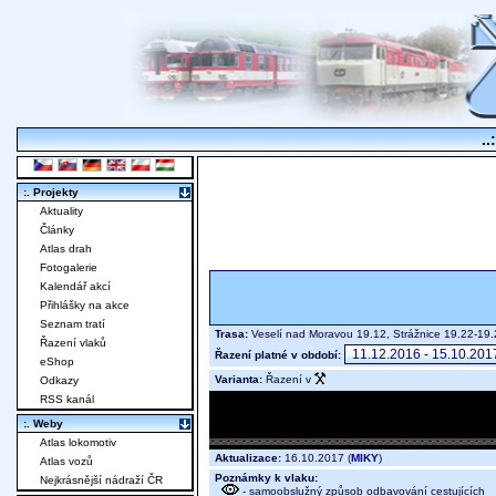
..
:. Projekty
Aktuality
Články
Atlas drah
Fotogalerie
Kalendář akcí
Přihlášky na akce
Seznam tratí
Trasa:
Veselí nad Moravou 19.12, Strážnice 19.22-1
Řazení vlaků
Řazení platné v období:
eShop
Varianta:
Řazení v
Odkazy
RSS kanál
:. Weby
Atlas lokomotiv
Aktualizace:
16.10.2017 (
MIKY
)
Atlas vozů
Poznámky k vlaku:
Nejkrásnější nádraží ČR
- samoobslužný způsob odbavování cestujících