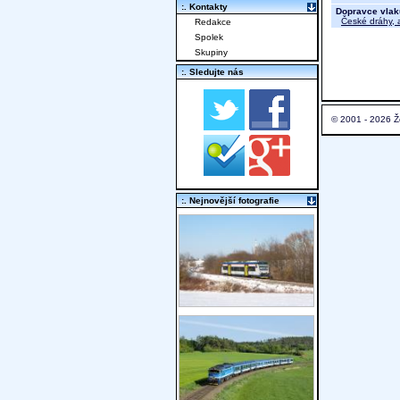
:. Kontakty
Dopravce vlak
České dráhy, a
Redakce
Spolek
Skupiny
:. Sledujte nás
© 2001 - 2026 Ž
:. Nejnovější fotografie