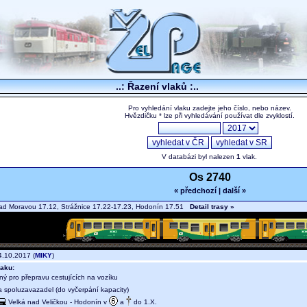
..: Řazení vlaků :..
Pro vyhledání vlaku zadejte jeho číslo, nebo název.
Hvězdičku * lze při vyhledávání používat dle zvyklostí.
V databázi byl nalezen
1
vlak.
Os 2740
« předchozí
|
další »
ad Moravou 17.12, Strážnice 17.22-17.23, Hodonín 17.51
Detail trasy »
.10.2017 (
MIKY
)
aku:
ný pro přepravu cestujících na vozíku
a spoluzavazadel (do vyčerpání kapacity)
Velká nad Veličkou - Hodonín v
a
do 1.X.