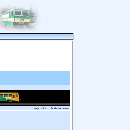
Trvalý odkaz
|
Textová verze