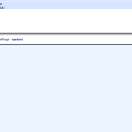
u:
.s.
;
elPage -
správci