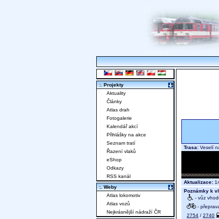
:. Projekty
Aktuality
Články
Atlas drah
Fotogalerie
Kalendář akcí
Přihlášky na akce
Seznam tratí
Trasa:
Veselí n
Řazení vlaků
eShop
Odkazy
RSS kanál
Aktualizace:
14
:. Weby
Poznámky k vl
Atlas lokomotiv
- vůz vhod
Atlas vozů
- přeprav
Nejkrásnější nádraží ČR
2754
/
2740