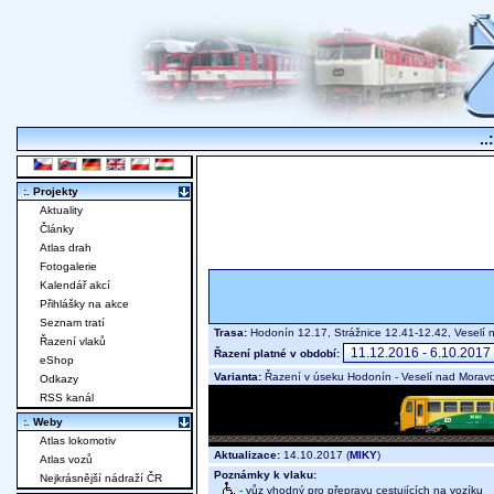
..
:. Projekty
Aktuality
Články
Atlas drah
Fotogalerie
Kalendář akcí
Přihlášky na akce
Seznam tratí
Trasa:
Hodonín 12.17, Strážnice 12.41-12.42, Veselí
Řazení vlaků
Řazení platné v období:
eShop
Varianta:
Řazení v úseku Hodonín - Veselí nad Morav
Odkazy
RSS kanál
:. Weby
Atlas lokomotiv
Aktualizace:
14.10.2017 (
MIKY
)
Atlas vozů
Poznámky k vlaku:
Nejkrásnější nádraží ČR
- vůz vhodný pro přepravu cestujících na vozíku