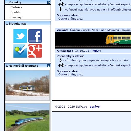
:. Kontakty
- přeprava spoluzavazadel (do vyčerpání kapacit
Redakce
- ve Veselí nad Moravou nutno mimořádně přestou
Spolek
Dopravce vlaku:
Skupiny
České dráhy, a.s.
;
:. Sledujte nás
Varianta:
Řazení v úseku Veselí nad Moravou - Javorn
Aktualizace:
14.10.2017 (
MIKY
)
Poznámky k vlaku:
- vůz vhodný pro přepravu cestujících na vozíku
- přeprava spoluzavazadel (do vyčerpání kapacit
:. Nejnovější fotografie
Dopravce vlaku:
České dráhy, a.s.
;
© 2001 - 2026 ŽelPage -
správci