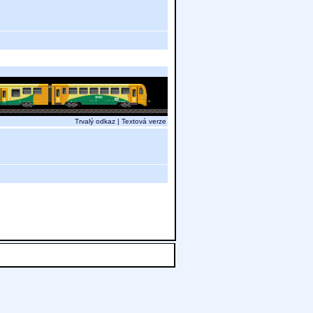
Trvalý odkaz
|
Textová verze