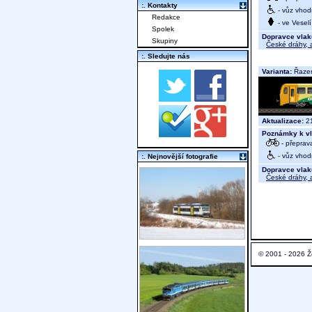
:. Kontakty
- vůz vhod
Redakce
- ve Vesel
Spolek
Dopravce vlak
Skupiny
České dráhy, a
:. Sledujte nás
Varianta:
Řazen
Aktualizace:
21
Poznámky k vl
- přeprav
- vůz vhod
:. Nejnovější fotografie
Dopravce vlak
České dráhy, a
© 2001 - 2026 Ž