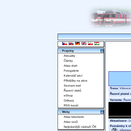
:. Projekty
Aktuality
Články
Atlas drah
Fotogalerie
Kalendář akcí
Přihlášky na akce
Seznam tratí
Trasa:
Vrbovce 
Řazení vlaků
Řazení platné 
eShop
Varianta:
Řazen
Odkazy
RSS kanál
:. Weby
Atlas lokomotiv
Aktualizace:
14
Atlas vozů
Poznámky k vl
Nejkrásnější nádraží ČR
- přeprav