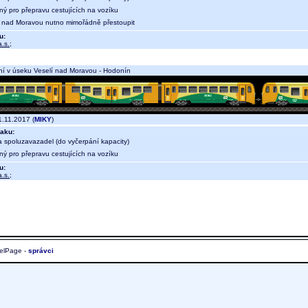
ný pro přepravu cestujících na vozíku
í nad Moravou nutno mimořádně přestoupit
u:
.s.
;
í v úseku Veselí nad Moravou - Hodonín
.11.2017 (
MIKY
)
aku:
a spoluzavazadel (do vyčerpání kapacity)
ný pro přepravu cestujících na vozíku
u:
.s.
;
elPage -
správci