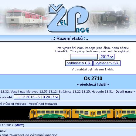
..: Řazení vlaků :..
Pro vyhledání vlaku zadejte jeho číslo, nebo název.
Hvězdičku * lze při vyhledávání používat dle zvyklostí.
V databázi byl nalezen
1
vlak.
Os 2710
« předchozí
|
další »
12.32, Veselí nad Moravou 12.57-13.12, Strážnice 13.22-13.25, Hodonín 13.51
Detail trasy »
v období:
í v úseku Vrbovce - Veselí nad Moravou
.10.2017 (
MIKY
)
aku:
a spoluzavazadel (do vyčerpání kapacity)