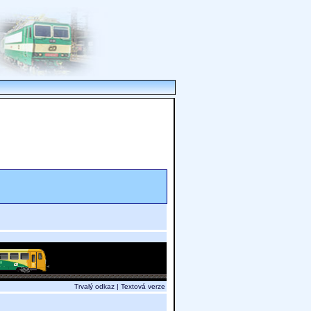
Trvalý odkaz
|
Textová verze