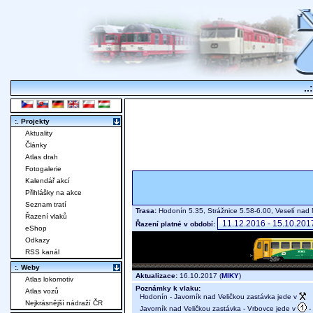
..
:. Projekty
Aktuality
Články
Atlas drah
Fotogalerie
Kalendář akcí
Přihlášky na akce
Seznam tratí
Trasa:
Hodonín 5.35, Strážnice 5.58-6.00, Veselí na
Řazení vlaků
Řazení platné v období:
eShop
Odkazy
RSS kanál
:. Weby
Aktualizace:
16.10.2017 (
MIKY
)
Atlas lokomotiv
Poznámky k vlaku:
Atlas vozů
Hodonín - Javorník nad Veličkou zastávka jede v
Nejkrásnější nádraží ČR
Javorník nad Veličkou zastávka - Vrbovce jede v
-