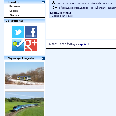
:. Kontakty
- vůz vhodný pro přepravu cestujících na vozíku
Redakce
- přeprava spoluzavazadel (do vyčerpání kapacit
Spolek
Dopravce vlaku:
Skupiny
České dráhy, a.s.
;
:. Sledujte nás
© 2001 - 2026 ŽelPage -
správci
:. Nejnovější fotografie