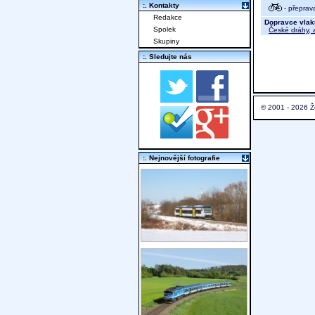
:. Kontakty
- přeprav
Redakce
Dopravce vlak
Spolek
České dráhy, a
Skupiny
:. Sledujte nás
© 2001 - 2026 Ž
:. Nejnovější fotografie