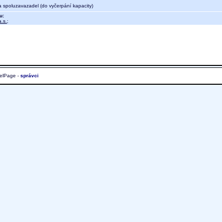
a spoluzavazadel (do vyčerpání kapacity)
u:
.s.
;
elPage -
správci