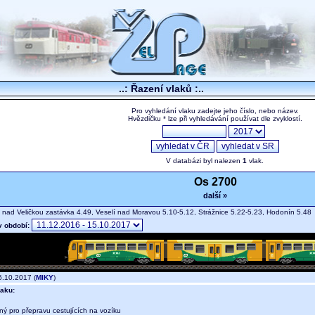
..: Řazení vlaků :..
Pro vyhledání vlaku zadejte jeho číslo, nebo název.
Hvězdičku * lze při vyhledávání používat dle zvyklostí.
V databázi byl nalezen
1
vlak.
Os 2700
další »
 nad Veličkou zastávka 4.49, Veselí nad Moravou 5.10-5.12, Strážnice 5.22-5.23, Hodonín 5.4
v období:
.10.2017 (
MIKY
)
aku:
ný pro přepravu cestujících na vozíku