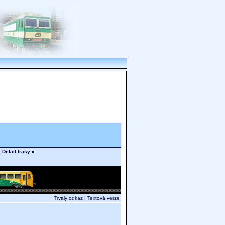
8
Detail trasy »
Trvalý odkaz
|
Textová verze