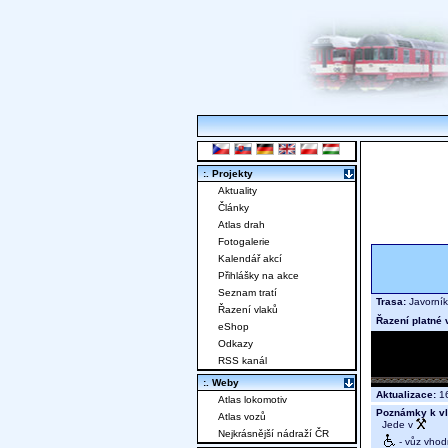
:. Projekty
Aktuality
Články
Atlas drah
Fotogalerie
Kalendář akcí
Přihlášky na akce
Seznam tratí
Trasa:
Javorník
Řazení vlaků
Řazení platné 
eShop
Odkazy
RSS kanál
:. Weby
Aktualizace:
16
Atlas lokomotiv
Poznámky k vl
Atlas vozů
Jede v
Nejkrásnější nádraží ČR
- vůz vhod