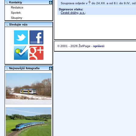
:. Kontakty
Souprava odjede v
do 24.XII. a od 8.I. do 9.IV., o
Redakce
Dopravce vlaku:
České dráhy, a.s.
;
Spolek
Skupiny
:. Sledujte nás
© 2001 - 2026 ŽelPage -
správci
:. Nejnovější fotografie