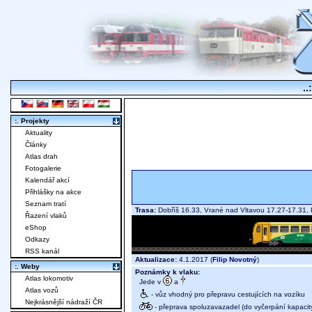
..
:. Projekty
Aktuality
Články
Atlas drah
Fotogalerie
Kalendář akcí
Přihlášky na akce
Seznam tratí
Trasa:
Dobříš 16.33, Vrané nad Vltavou 17.27-17.31,
Řazení vlaků
eShop
Odkazy
RSS kanál
Aktualizace:
4.1.2017 (
Filip Novotný
)
:. Weby
Poznámky k vlaku:
Atlas lokomotiv
Jede v
a
Atlas vozů
- vůz vhodný pro přepravu cestujících na vozíku
Nejkrásnější nádraží ČR
- přeprava spoluzavazadel (do vyčerpání kapacit