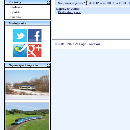
:. Kontakty
Souprava odjede v
do 8.IV. a od 30.IX. a 28.IX.,
Redakce
Dopravce vlaku:
České dráhy, a.s.
;
Spolek
Skupiny
:. Sledujte nás
© 2001 - 2026 ŽelPage -
správci
:. Nejnovější fotografie