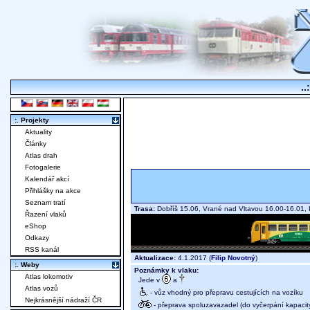
..
:. Projekty
Aktuality
Články
Atlas drah
Fotogalerie
Kalendář akcí
Přihlášky na akce
Seznam tratí
Trasa:
Dobříš 15.06, Vrané nad Vltavou 16.00-16.01,
Řazení vlaků
eShop
Odkazy
RSS kanál
Aktualizace:
4.1.2017 (
Filip Novotný
)
:. Weby
Poznámky k vlaku:
Atlas lokomotiv
Jede v
a
Atlas vozů
- vůz vhodný pro přepravu cestujících na vozíku
Nejkrásnější nádraží ČR
- přeprava spoluzavazadel (do vyčerpání kapacit