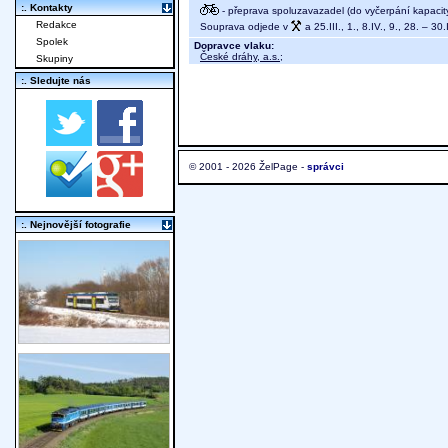
:. Kontakty
- přeprava spoluzavazadel (do vyčerpání kapacit
Redakce
Souprava odjede v
a 25.III., 1., 8.IV., 9., 28. – 3
Spolek
Dopravce vlaku:
České dráhy, a.s.
;
Skupiny
:. Sledujte nás
© 2001 - 2026 ŽelPage -
správci
:. Nejnovější fotografie