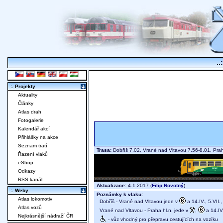
..
:. Projekty
Aktuality
Články
Atlas drah
Fotogalerie
Kalendář akcí
Přihlášky na akce
Seznam tratí
Trasa:
Dobříš 7.02, Vrané nad Vltavou 7.56-8.01, Pra
Řazení vlaků
eShop
Odkazy
RSS kanál
Aktualizace:
4.1.2017 (
Filip Novotný
)
:. Weby
Poznámky k vlaku:
Atlas lokomotiv
Dobříš - Vrané nad Vltavou jede v
a 14.IV., 5.VII.,
Atlas vozů
Vrané nad Vltavou - Praha hl.n. jede v
,
a 14.IV.
Nejkrásnější nádraží ČR
- vůz vhodný pro přepravu cestujících na vozíku