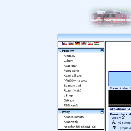
:. Projekty
Aktuality
Články
Atlas drah
Fotogalerie
Kalendář akcí
Přihlášky na akce
Seznam tratí
Trasa:
Praha hl
Řazení vlaků
eShop
Odkazy
RSS kanál
Aktualizace:
4.
:. Weby
Poznámky k vl
Atlas lokomotiv
Jede v
Atlas vozů
- vůz vhod
Nejkrásnější nádraží ČR
- přeprav