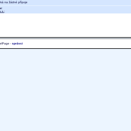
eká na žádné přípoje
u:
.s.
;
elPage -
správci