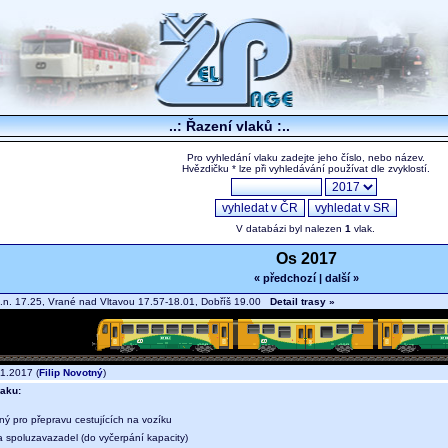
..: Řazení vlaků :..
Pro vyhledání vlaku zadejte jeho číslo, nebo název.
Hvězdičku * lze při vyhledávání používat dle zvyklostí.
V databázi byl nalezen
1
vlak.
Os 2017
« předchozí
|
další »
.n. 17.25, Vrané nad Vltavou 17.57-18.01, Dobříš 19.00
Detail trasy »
1.2017 (
Filip Novotný
)
aku:
ný pro přepravu cestujících na vozíku
a spoluzavazadel (do vyčerpání kapacity)