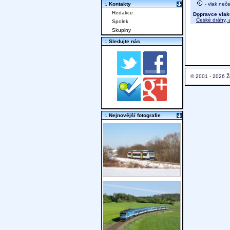
- vlak neč
:. Kontakty
Redakce
Dopravce vlak
České dráhy, a
Spolek
Skupiny
:. Sledujte nás
© 2001 - 2026 Ž
:. Nejnovější fotografie