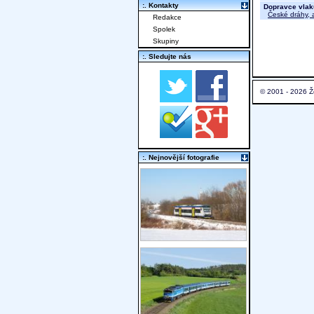
:. Kontakty
Dopravce vlak
České dráhy, a
Redakce
Spolek
Skupiny
:. Sledujte nás
© 2001 - 2026 Ž
:. Nejnovější fotografie