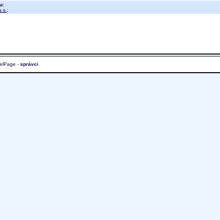
u:
.s.
;
elPage -
správci