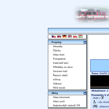
:. Projekty
Aktuality
Články
Atlas drah
Fotogalerie
Kalendář akcí
Přihlášky na akce
Seznam tratí
Trasa:
Dobříš 1
Řazení vlaků
eShop
Odkazy
RSS kanál
Aktualizace:
4.
:. Weby
Poznámky k vl
Atlas lokomotiv
Jede v
Atlas vozů
- vůz vhod
Nejkrásnější nádraží ČR
- přeprav