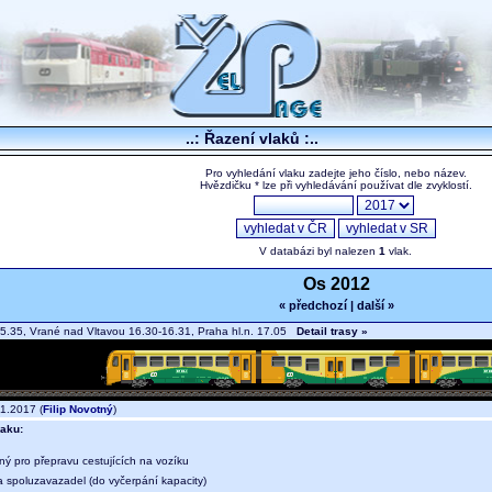
..: Řazení vlaků :..
Pro vyhledání vlaku zadejte jeho číslo, nebo název.
Hvězdičku * lze při vyhledávání používat dle zvyklostí.
V databázi byl nalezen
1
vlak.
Os 2012
« předchozí
|
další »
5.35, Vrané nad Vltavou 16.30-16.31, Praha hl.n. 17.05
Detail trasy »
1.2017 (
Filip Novotný
)
aku:
ný pro přepravu cestujících na vozíku
a spoluzavazadel (do vyčerpání kapacity)