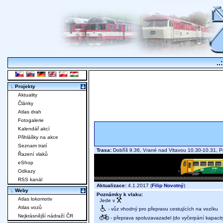
..
:. Projekty
Aktuality
Články
Atlas drah
Fotogalerie
Kalendář akcí
Přihlášky na akce
Seznam tratí
Trasa:
Dobříš 9.36, Vrané nad Vltavou 10.30-10.31, 
Řazení vlaků
eShop
Odkazy
RSS kanál
Aktualizace:
4.1.2017 (
Filip Novotný
)
:. Weby
Poznámky k vlaku:
Atlas lokomotiv
Jede v
Atlas vozů
- vůz vhodný pro přepravu cestujících na vozíku
Nejkrásnější nádraží ČR
- přeprava spoluzavazadel (do vyčerpání kapacit