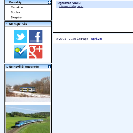
:. Kontakty
Dopravce vlaku:
České dráhy, a.s.
;
Redakce
Spolek
Skupiny
:. Sledujte nás
© 2001 - 2026 ŽelPage -
správci
:. Nejnovější fotografie