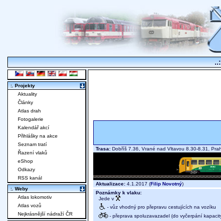
..
:. Projekty
Aktuality
Články
Atlas drah
Fotogalerie
Kalendář akcí
Přihlášky na akce
Seznam tratí
Trasa:
Dobříš 7.36, Vrané nad Vltavou 8.30-8.31, Pra
Řazení vlaků
eShop
Odkazy
RSS kanál
Aktualizace:
4.1.2017 (
Filip Novotný
)
:. Weby
Poznámky k vlaku:
Atlas lokomotiv
Jede v
Atlas vozů
- vůz vhodný pro přepravu cestujících na vozíku
Nejkrásnější nádraží ČR
- přeprava spoluzavazadel (do vyčerpání kapacit