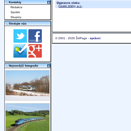
:. Kontakty
Dopravce vlaku:
České dráhy, a.s.
;
Redakce
Spolek
Skupiny
:. Sledujte nás
© 2001 - 2026 ŽelPage -
správci
:. Nejnovější fotografie