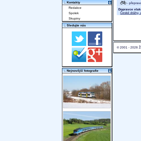
:. Kontakty
- přeprav
Redakce
Dopravce vlak
České dráhy, a
Spolek
Skupiny
:. Sledujte nás
© 2001 - 2026 Ž
:. Nejnovější fotografie