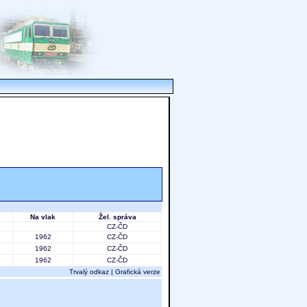
Na vlak
Žel. správa
CZ-ČD
1962
CZ-ČD
1962
CZ-ČD
1962
CZ-ČD
Trvalý odkaz
|
Grafická verze