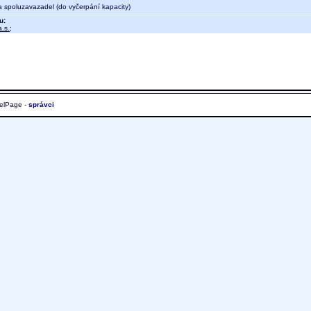
a spoluzavazadel (do vyčerpání kapacity)
u:
.s.
;
elPage -
správci