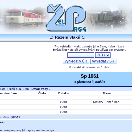
..: Řazení vlaků :..
Pro vyhledání vlaku zadejte jeho číslo, nebo název.
Hvězdičku * lze při vyhledávání používat dle zvyklostí.
V databázi byl nalezen
1
vlak.
Sp 1961
« předchozí
|
další »
8.06, Plzeň hl.n. 8.56
Detail trasy »
motiva / vůz
Číslo
Z vlaku
Trasa
-
1960
Klatovy - Plzeň hl.n.
-
1960
-''-
-
1960
-''-
7.2017 (
MIKY
)
aku:
během přepravy (do vyčerpání kapacity)