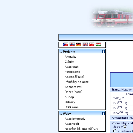
:. Projekty
Aktuality
Články
Atlas drah
Fotogalerie
Kalendář akcí
Přihlášky na akce
Seznam tratí
Trasa:
Klatovy 
Řazení vlaků
Loko
eShop
242_n2
Odkazy
279
Bdt
1)
RSS kanál
279
Bdt
1)
450
BDs
2)
:. Weby
Aktualizace:
6.
Atlas lokomotiv
Poznámky k vl
Atlas vozů
Jede v
Nejkrásnější nádraží ČR
- úschova 