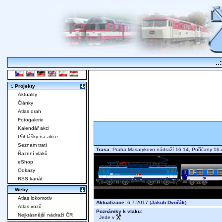
..
:. Projekty
Aktuality
Články
Atlas drah
Fotogalerie
Kalendář akcí
Přihlášky na akce
Seznam tratí
Trasa:
Praha Masarykovo nádraží 16.14, Poříčany 16
Řazení vlaků
eShop
Odkazy
RSS kanál
:. Weby
Atlas lokomotiv
Aktualizace:
6.7.2017 (
Jakub Dvořák
)
Atlas vozů
Poznámky k vlaku:
Nejkrásnější nádraží ČR
Jede v