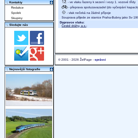
- ve vlaku řazeny k sezení i vozy 1. vozové třídy
:. Kontakty
- přeprava spoluzavazadel (do vyčerpání kapacit
Redakce
- vlak nečeká na žádné přípoje
Spolek
Souprava přijede ze stanice Praha-Bubny jako Sv 19
Skupiny
Dopravce vlaku:
:. Sledujte nás
České dráhy, a.s.
;
© 2001 - 2026 ŽelPage -
správci
:. Nejnovější fotografie