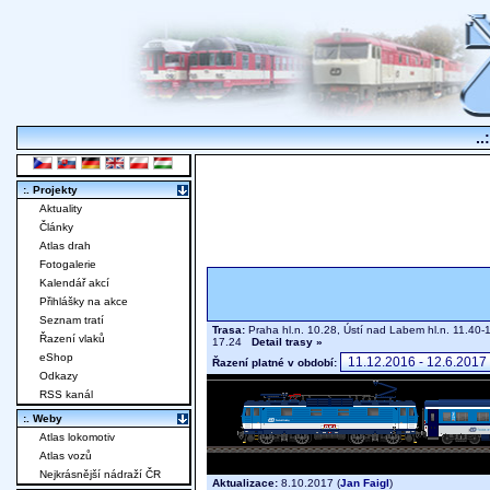
..
:. Projekty
Aktuality
Články
Atlas drah
Fotogalerie
Kalendář akcí
Přihlášky na akce
Seznam tratí
Trasa:
Praha hl.n. 10.28, Ústí nad Labem hl.n. 11.40-1
Řazení vlaků
17.24
Detail trasy »
eShop
Řazení platné v období:
Odkazy
RSS kanál
:. Weby
Atlas lokomotiv
Atlas vozů
Nejkrásnější nádraží ČR
Aktualizace:
8.10.2017 (
Jan Faigl
)