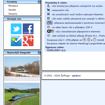
:. Kontakty
Poznámky k vlaku:
Redakce
- vůz vhodný pro přepravu cestujících na vozíku
Spolek
- restaurační vůz
Skupiny
- do označených vozů možno zakoupit místenku
- vůz nebo oddíly vyhrazené pro cestující s dětmi 
:. Sledujte nás
- přeprava spoluzavazadel s povinnou rezervací 
- ve vlaku řazen vůz s přípojkou 230 V
- vůz s bezdrátovým připojením k internetu
- vlak nečeká na žádné přípoje (Praha hl.n., Prah
Souprava (vůz č. 255) přijede ve
,
a
, kromě
Souprava odjede do stanice Hamburg-Langenfelde ja
Dopravce vlaku:
České dráhy, a.s.
;
:. Nejnovější fotografie
© 2001 - 2026 ŽelPage -
správci