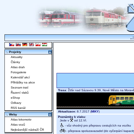
..
:. Projekty
Aktuality
Články
Atlas drah
Fotogalerie
Kalendář akcí
Přihlášky na akce
Seznam tratí
Trasa:
Žďár nad Sázavou 9.39, Nové Město na Mora
Řazení vlaků
eShop
Odkazy
RSS kanál
Aktualizace:
8.7.2017 (
MIKY
)
:. Weby
Poznámky k vlaku:
Atlas lokomotiv
Jede v
od 12.VI.
Atlas vozů
- vůz vhodný pro přepravu cestujících na vozíku
Nejkrásnější nádraží ČR
- přeprava spoluzavazadel (do vyčerpání kapacit