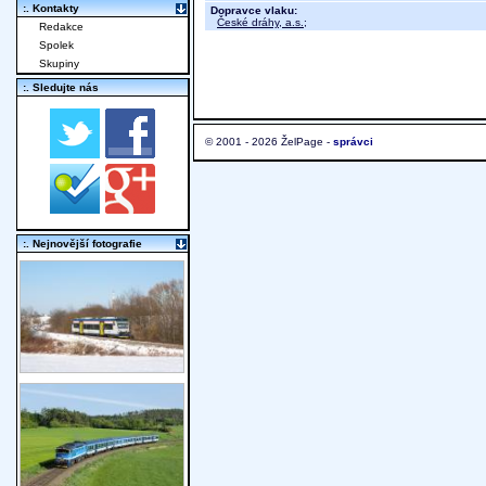
:. Kontakty
Dopravce vlaku:
České dráhy, a.s.
;
Redakce
Spolek
Skupiny
:. Sledujte nás
© 2001 - 2026 ŽelPage -
správci
:. Nejnovější fotografie