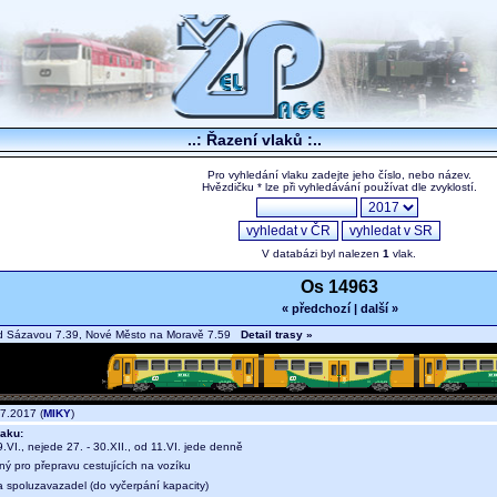
..: Řazení vlaků :..
Pro vyhledání vlaku zadejte jeho číslo, nebo název.
Hvězdičku * lze při vyhledávání používat dle zvyklostí.
V databázi byl nalezen
1
vlak.
Os 14963
« předchozí
|
další »
d Sázavou 7.39, Nové Město na Moravě 7.59
Detail trasy »
7.2017 (
MIKY
)
aku:
.VI., nejede 27. - 30.XII., od 11.VI. jede denně
ný pro přepravu cestujících na vozíku
a spoluzavazadel (do vyčerpání kapacity)