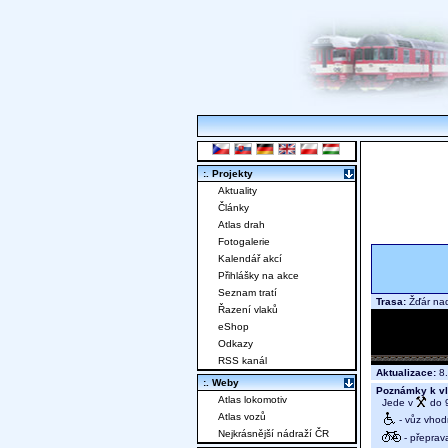
:. Projekty
Aktuality
Články
Atlas drah
Fotogalerie
Kalendář akcí
Přihlášky na akce
Seznam tratí
Trasa:
Žďár na
Řazení vlaků
eShop
Odkazy
RSS kanál
Aktualizace:
8.
:. Weby
Poznámky k vl
Atlas lokomotiv
Jede v
do 9
Atlas vozů
- vůz vhod
Nejkrásnější nádraží ČR
- přeprav