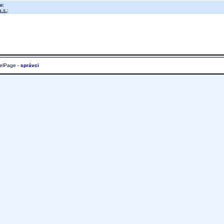
u:
.s.
;
elPage -
správci