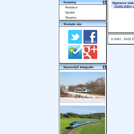
:. Kontakty
Dopravce vlak
České dráhy, a
Redakce
Spolek
Skupiny
:. Sledujte nás
© 2001 - 2026 Ž
:. Nejnovější fotografie