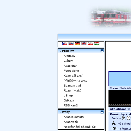
:. Projekty
Aktuality
Články
Atlas drah
Fotogalerie
Kalendář akcí
Přihlášky na akce
Seznam tratí
Trasa:
Nedvědi
Řazení vlaků
eShop
Odkazy
RSS kanál
Aktualizace:
8.
:. Weby
Poznámky k vl
Atlas lokomotiv
Jede v
,
Atlas vozů
- vůz vhod
Nejkrásnější nádraží ČR
- přeprav