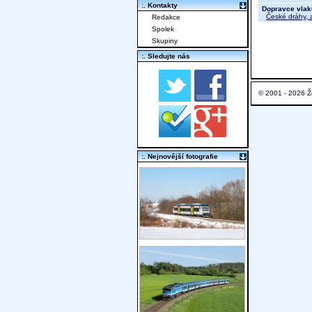
:. Kontakty
Dopravce vlak
České dráhy, a
Redakce
Spolek
Skupiny
:. Sledujte nás
© 2001 - 2026 Ž
:. Nejnovější fotografie