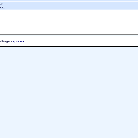
u:
.s.
;
elPage -
správci