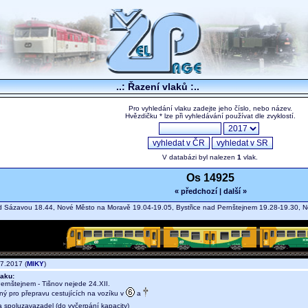
..: Řazení vlaků :..
Pro vyhledání vlaku zadejte jeho číslo, nebo název.
Hvězdičku * lze při vyhledávání používat dle zvyklostí.
V databázi byl nalezen
1
vlak.
Os 14925
« předchozí
|
další »
 Sázavou 18.44, Nové Město na Moravě 19.04-19.05, Bystřice nad Pernštejnem 19.28-19.30, 
7.2017 (
MIKY
)
aku:
ernštejnem - Tišnov nejede 24.XII.
ný pro přepravu cestujících na vozíku v
a
a spoluzavazadel (do vyčerpání kapacity)