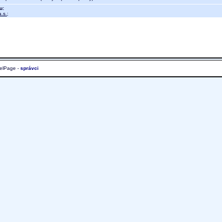
u:
.s.
;
elPage -
správci