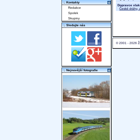
:. Kontakty
Dopravce vlak
Redakce
České dráhy, a
Spolek
Skupiny
:. Sledujte nás
© 2001 - 2026 Ž
:. Nejnovější fotografie