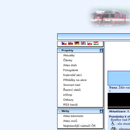
:. Projekty
Aktuality
Články
Atlas drah
Fotogalerie
Kalendář akcí
Přihlášky na akce
Seznam tratí
Trasa:
Žďár nad
Řazení vlaků
»
eShop
Odkazy
RSS kanál
:. Weby
Aktualizace:
8.
Atlas lokomotiv
Poznámky k vl
Bystřice nad P
Atlas vozů
- vůz vhod
Nejkrásnější nádraží ČR
- přeprav