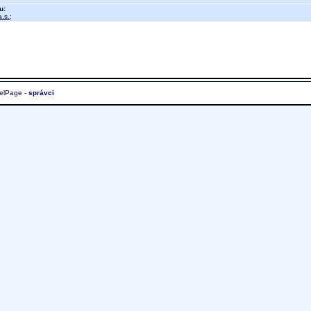
u:
.s.
;
elPage -
správci