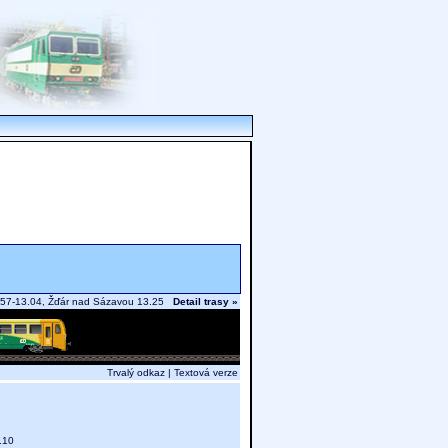
12.57-13.04, Žďár nad Sázavou 13.25
Detail trasy »
Trvalý odkaz
|
Textová verze
1.10