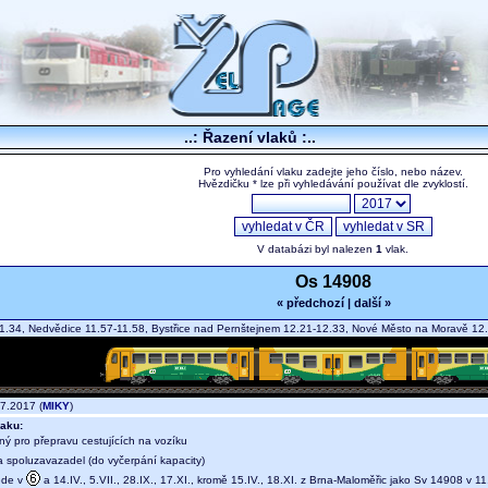
..: Řazení vlaků :..
Pro vyhledání vlaku zadejte jeho číslo, nebo název.
Hvězdičku * lze při vyhledávání používat dle zvyklostí.
V databázi byl nalezen
1
vlak.
Os 14908
« předchozí
|
další »
1.34, Nedvědice 11.57-11.58, Bystřice nad Pernštejnem 12.21-12.33, Nové Město na Moravě 
7.2017 (
MIKY
)
aku:
ný pro přepravu cestujících na vozíku
a spoluzavazadel (do vyčerpání kapacity)
ede v
a 14.IV., 5.VII., 28.IX., 17.XI., kromě 15.IV., 18.XI. z Brna-Maloměřic jako Sv 14908 v 1