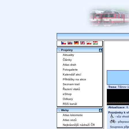
:. Projekty
Aktuality
Články
Atlas drah
Fotogalerie
Kalendář akcí
Přihlášky na akce
Seznam tratí
Trasa:
Tišnov 1
Řazení vlaků
eShop
Odkazy
RSS kanál
Aktualizace:
8.
:. Weby
Poznámky k vl
Atlas lokomotiv
- vůz vhod
Atlas vozů
- přeprav
Nejkrásnější nádraží ČR
Souprava přij