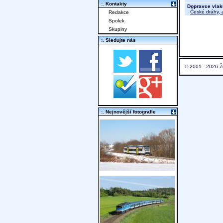
:. Kontakty
Dopravce vlak
České dráhy, a
Redakce
Spolek
Skupiny
:. Sledujte nás
© 2001 - 2026 Ž
:. Nejnovější fotografie