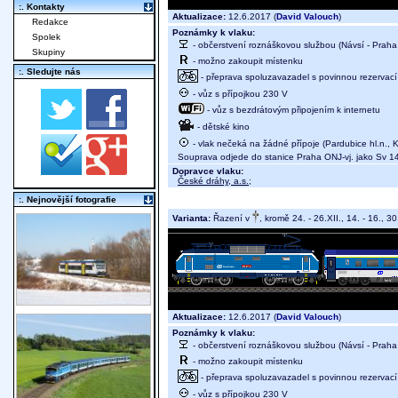
:. Kontakty
Aktualizace:
12.6.2017 (
David Valouch
)
Redakce
Poznámky k vlaku:
Spolek
- občerstvení roznáškovou službou (Návsí - Praha 
Skupiny
- možno zakoupit místenku
:. Sledujte nás
- přeprava spoluzavazadel s povinnou rezervací 
- vůz s přípojkou 230 V
- vůz s bezdrátovým připojením k internetu
- dětské kino
- vlak nečeká na žádné přípoje (Pardubice hl.n., K
Souprava odjede do stanice Praha ONJ-vj. jako Sv 1
Dopravce vlaku:
České dráhy, a.s.
;
:. Nejnovější fotografie
Varianta:
Řazení v
, kromě 24. - 26.XII., 14. - 16., 30.
Aktualizace:
12.6.2017 (
David Valouch
)
Poznámky k vlaku:
- občerstvení roznáškovou službou (Návsí - Praha 
- možno zakoupit místenku
- přeprava spoluzavazadel s povinnou rezervací 
- vůz s přípojkou 230 V