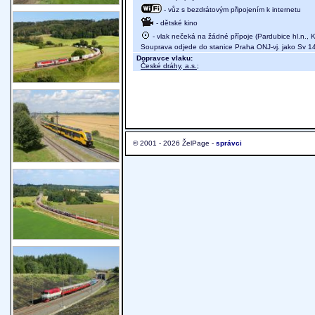
- vůz s bezdrátovým připojením k internetu
- dětské kino
- vlak nečeká na žádné přípoje (Pardubice hl.n., K
Souprava odjede do stanice Praha ONJ-vj. jako Sv 1
Dopravce vlaku:
České dráhy, a.s.
;
© 2001 - 2026 ŽelPage -
správci