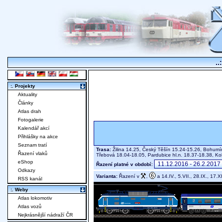
..
:. Projekty
Aktuality
Články
Atlas drah
Fotogalerie
Kalendář akcí
Přihlášky na akce
Seznam tratí
Trasa:
Žilina 14.25, Český Těšín 15.24-15.26, Bohumín
Řazení vlaků
Třebová 18.04-18.05, Pardubice hl.n. 18.37-18.38, Ko
eShop
Řazení platné v období:
Odkazy
Varianta:
Řazení v
,
a 14.IV., 5.VII., 28.IX., 17.X
RSS kanál
:. Weby
Atlas lokomotiv
Atlas vozů
Nejkrásnější nádraží ČR